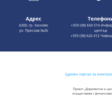
Адрес
Телефон
6300, гр. Хасково
+359 (38) 650 514 Инф
ул. Преслав №26
център
+359 (38) 626 012 Чове
Единен портал за електро
Проект „Доразвитие и цен
осъществява с финансоват