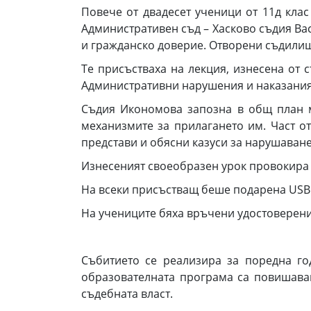
Повече от двадесет ученици от 11д клас
Административен съд – Хасково съдия Ва
и гражданско доверие. Отворени съдилищ
Те присъстваха на лекция, изнесена от 
Административни нарушения и наказания
Съдия Икономова запозна в общ план м
механизмите за прилагането им. Част о
представи и обясни казуси за нарушаван
Изнесеният своеобразен урок провокира 
На всеки присъстващ беше подарена USB 
На учениците бяха връчени удостоверения
Събитието се реализира за поредна г
образователната програма са повишаван
съдебната власт.