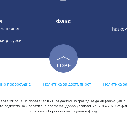
и
Факс
ормационен
haskov
шки ресурси
ГОРЕ
нно правосъдие
Политика за достъпност
Политика з
трализиране на порталите в СП за достъп на граждани до информация, е-у
а подкрепа на Оперативна програма „Добро управление“ 2014-2020, съф
съюз чрез Европейския социален фонд