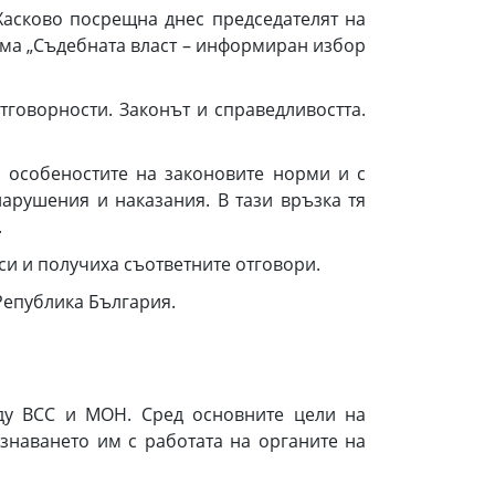
 Хасково посрещна днес председателят на
ама „Съдебната власт – информиран избор
тговорности. Законът и справедливостта.
 особеностите на законовите норми и с
арушения и наказания. В тази връзка тя
.
и и получиха съответните отговори.
Република България.
ду ВСС и МОН. Сред основните цели на
знаването им с работата на органите на