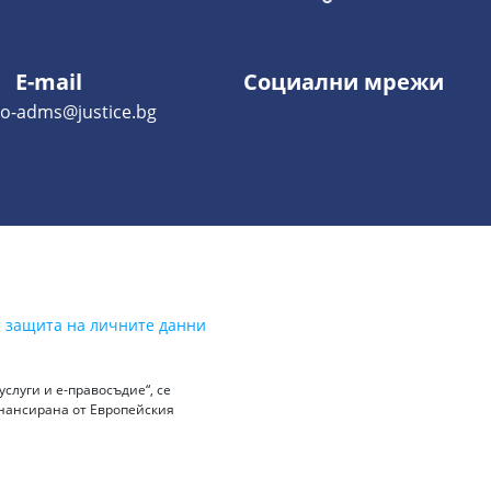
E-mail
Социални мрежи
o-adms@justice.bg
а защита на личните данни
слуги и е-правосъдие“, се
инансирана от Европейския