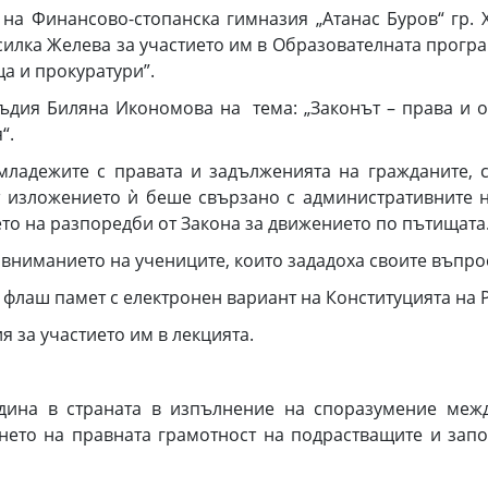
 на Финансово-стопанска гимназия „Атанас Буров“ гр.
силка Желева за участието им в Образователната прогр
а и прокуратури”.
съдия Биляна Икономова на тема: „Законът – права и о
“.
ладежите с правата и задълженията на гражданите, с
т изложението ѝ беше свързано с административните н
ето на разпоредби от Закона за движението по пътищата
вниманието на учениците, които зададоха своите въпрос
флаш памет с електронен вариант на Конституцията на 
 за участието им в лекцията.
одина в страната в изпълнение на споразумение меж
ето на правната грамотност на подрастващите и запо