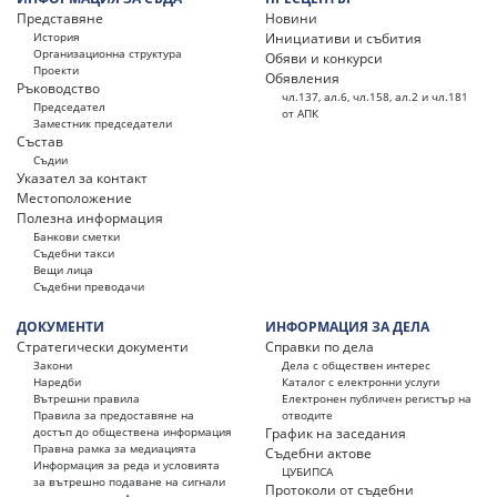
Представяне
Новини
История
Инициативи и събития
Организационна структура
Обяви и конкурси
Проекти
Обявления
Ръководство
чл.137, ал.6, чл.158, ал.2 и чл.181
Председател
от АПК
Заместник председатели
Състав
Съдии
Указател за контакт
Местоположение
Полезна информация
Банкови сметки
Съдебни такси
Вещи лица
Съдебни преводачи
ДОКУМЕНТИ
ИНФОРМАЦИЯ ЗА ДЕЛА
Стратегически документи
Справки по дела
Закони
Дела с обществен интерес
Наредби
Каталог с електронни услуги
Вътрешни правила
Електронен публичен регистър на
Правила за предоставяне на
отводите
достъп до обществена информация
График на заседания
Правна рамка за медиацията
Съдебни актове
Информация за реда и условията
ЦУБИПСА
за вътрешно подаване на сигнали
Протоколи от съдебни