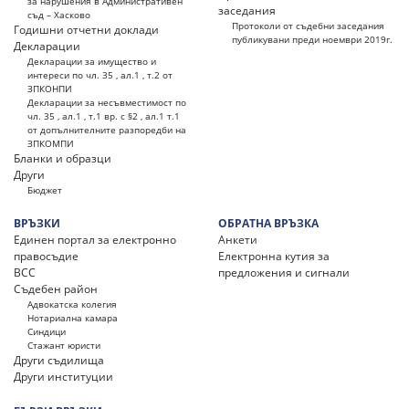
за нарушения в Административен
заседания
съд – Хасково
Протоколи от съдебни заседания
Годишни отчетни доклади
публикувани преди ноември 2019г.
Декларации
Декларации за имущество и
интереси по чл. 35 , ал.1 , т.2 от
ЗПКОНПИ
Декларации за несъвместимост по
чл. 35 , ал.1 , т.1 вр. с §2 , ал.1 т.1
от допълнителните разпоредби на
ЗПКОМПИ
Бланки и образци
Други
Бюджет
ВРЪЗКИ
ОБРАТНА ВРЪЗКА
Единен портал за електронно
Анкети
правосъдие
Електронна кутия за
ВСС
предложения и сигнали
Съдебен район
Адвокатска колегия
Нотариална камара
Синдици
Стажант юристи
Други съдилища
Други институции