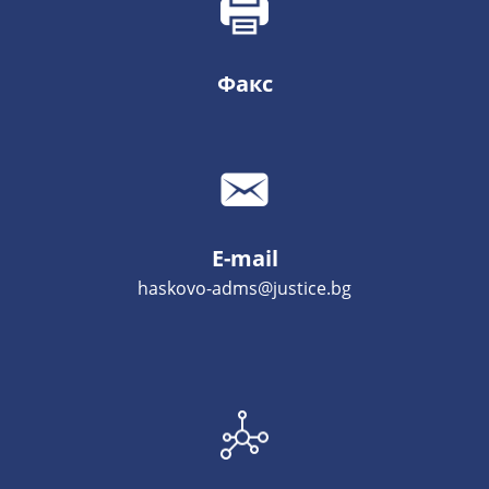
Факс
E-mail
haskovo-adms@justice.bg