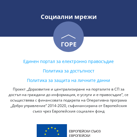
Социални мрежи
ГОРЕ
Единен портал за електронно правосъдие
Политика за достъпност
Политика за защита на личните данни
Проект „Доразвитие и централизиране на порталите в СП за
достъп на граждани до информация, е-услуги и е-правосъдие“, се
осъществява с финансовата подкрепа на Оперативна програма
„Добро управление“ 2014-2020, съфинансирана от Европейския
съюз чрез Европейския социален фонд