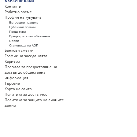
БЪРЗИ ВРЪЗКИ
Контакти
Работно време
Профил на купувача
Вътрешни правила
Публични покани
Процедури
Предварителни обявления
Обяви
Становища на АОП
Банкови сметки
График на заседанията
Кариери
Правила за предоставяне на
достъп до обществена
информация
Търсене
Карта на сайта
Политика за достъпност
Политика за защита на личните
данни