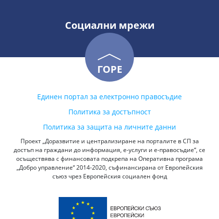
Социални мрежи
ГОРЕ
Единен портал за електронно правосъдие
Политика за достъпност
Политика за защита на личните данни
Проект „Доразвитие и централизиране на порталите в СП за
достъп на граждани до информация, е-услуги и е-правосъдие“, се
осъществява с финансовата подкрепа на Оперативна програма
„Добро управление“ 2014-2020, съфинансирана от Европейския
съюз чрез Европейския социален фонд